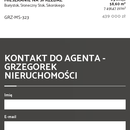
MIESZKANIE NA SPRZEDAŻ
2
58,60 m
Białystok, Słoneczny Stok, Sikorskiego
2
7 491,47 zł/m
439 000 zł
GRZ-MS-323
KONTAKT DO AGENTA -
GRZEGOREK
NIERUCHOMOŚCI
Imię
E-mail