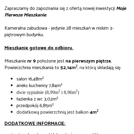
Zapraszamy do zapoznania się z ofertą nowej inwestycji
Moje
Pierwsze Mieszkanie
.
Kameralna zabudowa - jedynie 28 mieszkań w niskim 3-
piętrowym budynku.
Mieszkanie gotowe do odbioru.
Mieszkanie
nr 9
położone jest
na pierwszym piętrze.
Powierzchnia mieszkania to
52,14
m
, na którą
składają się:
2
2
salon
16,48m
2
aneks kuchenny 7,84m
2
2
dwie sypialnie (8,99m
i 8,96m
)
2
łazienka z wc 3,02m
2
przedpokój 6,85m
dodatkową powierzchnią jest balkon
4
m
2
DODATKOWE INFORMACJE: