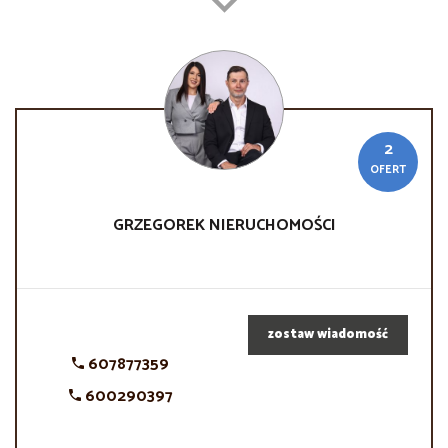
2
OFERT
GRZEGOREK
NIERUCHOMOŚCI
zostaw wiadomość
607877359
600290397