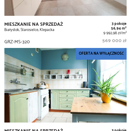
MIESZKANIE NA SPRZEDAŻ
3 pokoje
2
56,94 m
Białystok, Starosielce, Klepacka
2
9 992,98 zł/m
569 000 zł
GRZ-MS-320
OFERTA NA WYŁĄCZNOŚĆ
3 pokoje