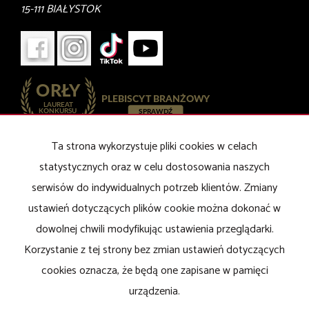
15-111 BIAŁYSTOK
Ta strona wykorzystuje pliki cookies w celach
Mieszkania
na wynajem
Domy
na wynajem
statystycznych oraz w celu dostosowania naszych
Działki
na wynajem
serwisów do indywidualnych potrzeb klientów. Zmiany
Lokale
na wynajem
ustawień dotyczących plików cookie można dokonać w
Mieszkania
na sprzedaż
dowolnej chwili modyfikując ustawienia przeglądarki.
Domy
na sprzedaż
Działki
na sprzedaż
Korzystanie z tej strony bez zmian ustawień dotyczących
Lokale
na sprzedaż
cookies oznacza, że będą one zapisane w pamięci
urządzenia.