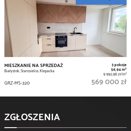
MIESZKANIE NA SPRZEDAŻ
3 pokoje
2
56,94 m
Białystok, Starosielce, Klepacka
2
9 992,98 zł/m
569 000 zł
GRZ-MS-320
ZGŁOSZENIA