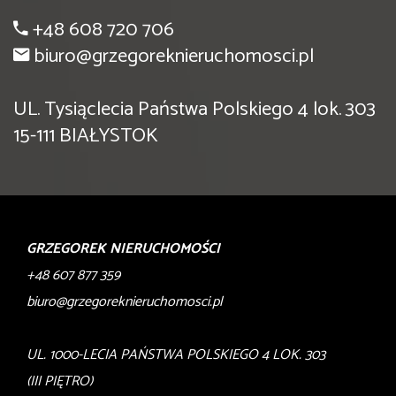
+48 608 720 706
biuro@grzegoreknieruchomosci.pl
UL. Tysiąclecia Państwa Polskiego 4 lok. 303
15-111 BIAŁYSTOK
GRZEGOREK NIERUCHOMOŚCI
+48 607 877 359
biuro@grzegoreknieruchomosci.pl
UL. 1000-LECIA PAŃSTWA POLSKIEGO 4 LOK. 303
(III PIĘTRO)