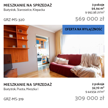
MIESZKANIE NA SPRZEDAŻ
3 pokoje
2
56,94 m
Białystok, Starosielce, Klepacka
2
9 992,98 zł/m
569 000 zł
GRZ-MS-320
OFERTA NA WYŁĄCZNOŚĆ
MIESZKANIE NA SPRZEDAŻ
2 pokoje
2
32,70 m
Białystok, Piasta, Mieszka I
2
9 449,54 zł/m
309 000 zł
GRZ-MS-319