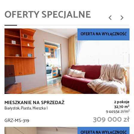
OFERTY SPECJALNE
OFERTA NA WYŁĄCZNOŚĆ
MIESZKANIE NA SPRZEDAŻ
2 pokoje
2
32,70 m
Białystok, Piasta, Mieszka I
2
9 449,54 zł/m
309 000 zł
GRZ-MS-319
OFERTA NA WYŁĄCZNOŚĆ