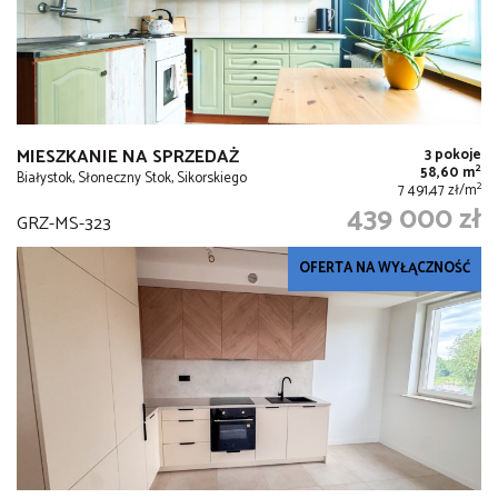
MIESZKANIE NA SPRZEDAŻ
3 pokoje
2
58,60 m
Białystok, Słoneczny Stok, Sikorskiego
2
7 491,47 zł/m
439 000 zł
GRZ-MS-323
OFERTA NA WYŁĄCZNOŚĆ