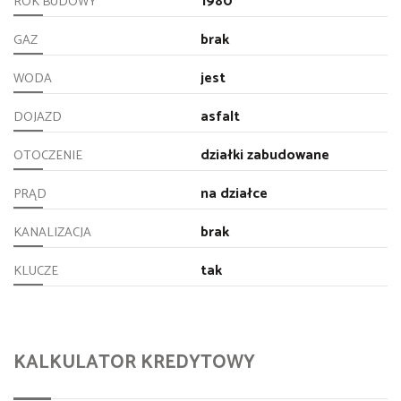
1980
ROK BUDOWY
brak
GAZ
jest
WODA
asfalt
DOJAZD
działki zabudowane
OTOCZENIE
na działce
PRĄD
brak
KANALIZACJA
tak
KLUCZE
KALKULATOR KREDYTOWY