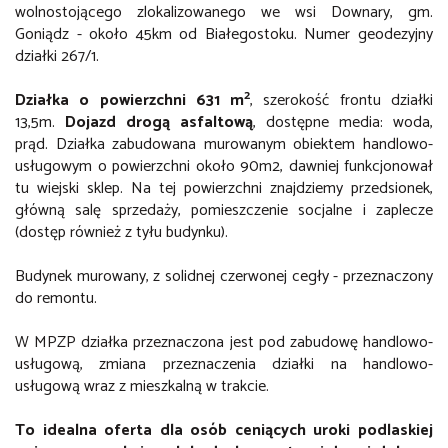
wolnostojącego zlokalizowanego we wsi Downary, gm.
Goniądz - około 45km od Białegostoku. Numer geodezyjny
działki 267/1.
2
Działka o powierzchni 631 m
, szerokość frontu działki
13,5m.
Dojazd drogą asfaltową
, dostępne media: woda,
prąd. Działka zabudowana murowanym obiektem handlowo-
usługowym o powierzchni około 90m2, dawniej funkcjonował
tu wiejski sklep. Na tej powierzchni znajdziemy przedsionek,
główną salę sprzedaży, pomieszczenie socjalne i zaplecze
(dostęp również z tyłu budynku).
Budynek murowany, z solidnej czerwonej cegły - przeznaczony
do remontu.
W MPZP działka przeznaczona jest pod zabudowę handlowo-
usługową, zmiana przeznaczenia działki na handlowo-
usługową wraz z mieszkalną w trakcie.
To idealna oferta dla osób ceniących uroki podlaskiej