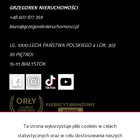
GRZEGOREK NIERUCHOMOŚCI
+48 607 877 359
biuro@grzegoreknieruchomosci.pl
UL. 1000-LECIA PAŃSTWA POLSKIEGO 4 LOK. 303
(III PIĘTRO)
15-111 BIAŁYSTOK
Ta strona wykorzystuje pliki cookies w celach
Mieszkania
na wynajem
Domy
na wynajem
statystycznych oraz w celu dostosowania naszych