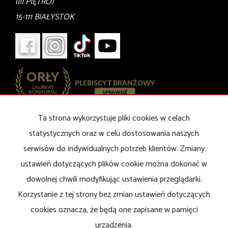
(III PIĘTRO)
15-111 BIAŁYSTOK
Ta strona wykorzystuje pliki cookies w celach
Mieszkania
na wynajem
Domy
na wynajem
statystycznych oraz w celu dostosowania naszych
Działki
na wynajem
serwisów do indywidualnych potrzeb klientów. Zmiany
Lokale
na wynajem
ustawień dotyczących plików cookie można dokonać w
Mieszkania
na sprzedaż
dowolnej chwili modyfikując ustawienia przeglądarki.
Domy
na sprzedaż
Działki
na sprzedaż
Korzystanie z tej strony bez zmian ustawień dotyczących
Lokale
na sprzedaż
cookies oznacza, że będą one zapisane w pamięci
urządzenia.