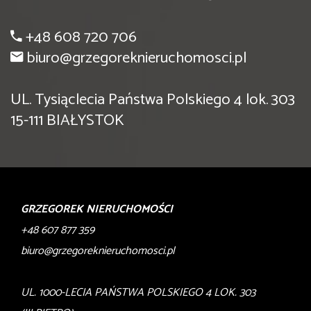
+48 608 720 706
biuro@grzegoreknieruchomosci.pl
UL. Tysiąclecia Państwa Polskiego 4 lok. 303
15-111 BIAŁYSTOK
GRZEGOREK NIERUCHOMOŚCI
+48 607 877 359
biuro@grzegoreknieruchomosci.pl
UL. 1000-LECIA PAŃSTWA POLSKIEGO 4 LOK. 303