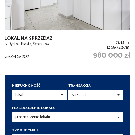
LOKAL NA SPRZEDAŻ
2
77,45 m
Białystok, Piasta, Sybiraków
2
12 653,32 zł/m
980 000 zł
GRZ-LS-207
NIERUCHOMOŚĆ
TRANSAKCJA
PRZEZNACZENIE LOKALU
TYP BUDYNKU