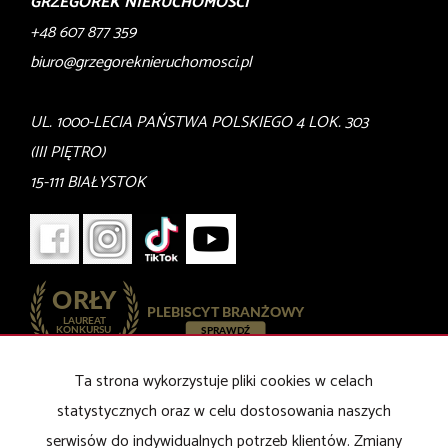
GRZEGOREK NIERUCHOMOŚCI
+48 607 877 359
biuro@grzegoreknieruchomosci.pl
UL. 1000-LECIA PAŃSTWA POLSKIEGO 4 LOK. 303
(III PIĘTRO)
15-111 BIAŁYSTOK
Ta strona wykorzystuje pliki cookies w celach
Mieszkania
na wynajem
Domy
na wynajem
statystycznych oraz w celu dostosowania naszych
Działki
na wynajem
serwisów do indywidualnych potrzeb klientów. Zmiany