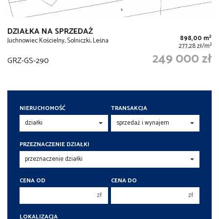
DZIAŁKA NA SPRZEDAŻ
2
898,00 m
Juchnowiec Kościelny, Solniczki, Leśna
2
277,28 zł/m
249 000 zł
GRZ-GS-290
NIERUCHOMOŚĆ
TRANSAKCJA
PRZEZNACZENIE DZIAŁKI
CENA OD
CENA DO
zł
zł
150 000 zł
150 000 zł
LOKALIZACJA