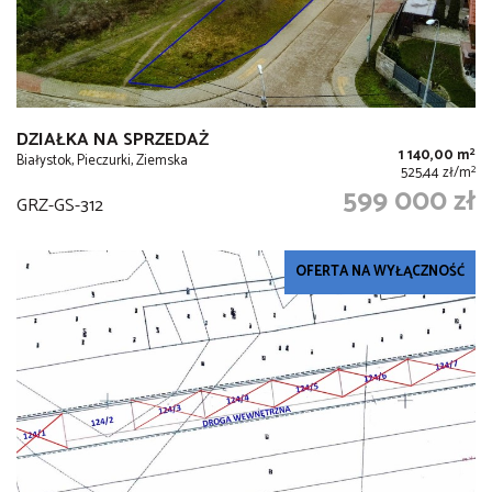
DZIAŁKA NA SPRZEDAŻ
2
1 140,00 m
Białystok, Pieczurki, Ziemska
2
525,44 zł/m
599 000 zł
GRZ-GS-312
OFERTA NA WYŁĄCZNOŚĆ