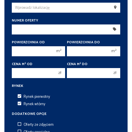
200 000 zł
200 000 zł
250 000 zł
250 000 zł
300 000 zł
300 000 zł
NUMER OFERTY
350 000 zł
350 000 zł
400 000 zł
400 000 zł
POWIERZCHNIA OD
POWIERZCHNIA DO
450 000 zł
450 000 zł
2
2
m
m
2
2
CENA M
OD
CENA M
DO
zł
zł
RYNEK
Rynek pierwotny
Rynek wtórny
DODATKOWE OPCJE
Oferty ze zdjęciem