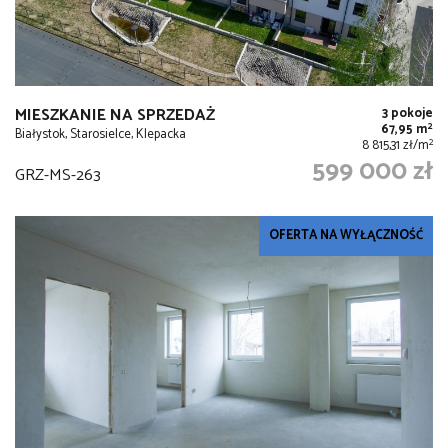
MIESZKANIE NA SPRZEDAŻ
3 pokoje
2
67,95 m
Białystok, Starosielce, Klepacka
2
8 815,31 zł/m
599 000 zł
GRZ-MS-263
OFERTA NA WYŁĄCZNOŚĆ