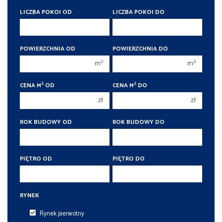
400 000 zł
400 000 zł
LICZBA POKOI OD
LICZBA POKOI DO
450 000 zł
450 000 zł
1 pokój
1 pokój
POWIERZCHNIA OD
POWIERZCHNIA DO
2 pokoje
2 pokoje
2
2
m
m
3 pokoje
3 pokoje
2
2
4 pokoje
4 pokoje
CENA M
OD
CENA M
DO
zł
zł
5 pokoi
5 pokoi
6 pokoi
6 pokoi
ROK BUDOWY OD
ROK BUDOWY DO
PIĘTRO OD
PIĘTRO DO
RYNEK
Rynek pierwotny