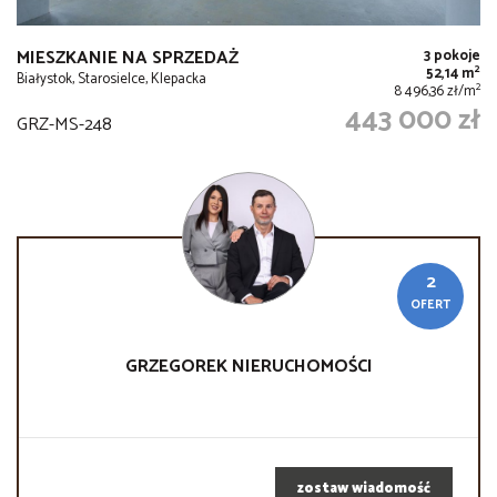
MIESZKANIE NA SPRZEDAŻ
3 pokoje
2
52,14 m
Białystok, Starosielce, Klepacka
2
8 496,36 zł/m
443 000 zł
GRZ-MS-248
2
OFERT
GRZEGOREK
NIERUCHOMOŚCI
zostaw wiadomość