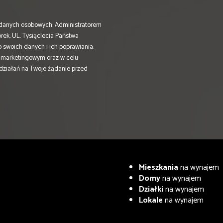
danych osobowych. Administratorem
, UL. Tysiąclecia Państwa
do swoich danych i ich poprawiania.
u marketingowym oraz w celu
 działań na Twoje żądanie przed
Mieszkania
na wynajem
Domy
na wynajem
Działki
na wynajem
Lokale
na wynajem