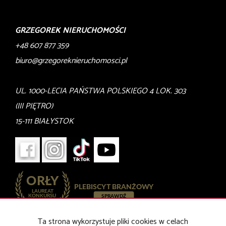
GRZEGOREK NIERUCHOMOŚCI
+48 607 877 359
biuro@grzegoreknieruchomosci.pl
UL. 1000-LECIA PAŃSTWA POLSKIEGO 4 LOK. 303
(III PIĘTRO)
15-111 BIAŁYSTOK
Ta strona wykorzystuje pliki cookies w celach
Mieszkania
na wynajem