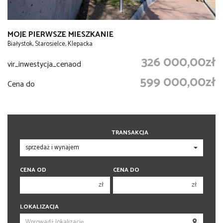
MOJE PIERWSZE MIESZKANIE
Białystok, Starosielce, Klepacka
326 000,00zł
vir_inwestycja_cenaod
599 000,00zł
Cena do
TRANSAKCJA
CENA OD
CENA DO
zł
zł
150 000 zł
150 000 zł
LOKALIZACJA
200 000 zł
200 000 zł